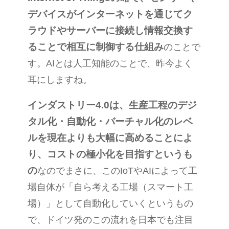
デバイスがインターネットを通じてク
ラウドやサーバーに接続し情報交換す
ることで相互に制御する仕組み
のことで
す。
AI
とは人工知能のことで、昨今よく
耳にしますね。
インダストリー
4.0
は、生産工程のデジ
タル化・自動化・バーチャル化のレベ
ルを現在よりも大幅に高めることによ
り、コストの極小化を目指すというも
の
なのでまさに、この
IoT
や
AI
によって工
場自体が「自ら考える工場（スマート工
場）」として自動化していくというもの
で、ドイツ発のこの流れを日本でも注目