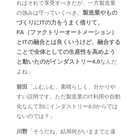
れはそれで享受すべきだが、一方製造業
製造業やもの
の強みは守っていくべき。
づくりに
IT
の力をうまく借りて、
FA
（ファクトリーオートメーション）
と
IT
の融合とは良くいうけど、融合する
ことで全体としての生産性を高めよう
と動いたのがインダストリー
4.0
なんだ
よね」
前田
「ふむふむ、素晴らしく、分かりや
すい説明です。ただ製造業の
IT
利用や自動
化なんて別にインダストリー
4.0
からでは
ないのでは？」
川野
「そうだね、結局何がいままでと違