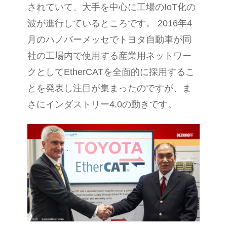
されていて、大手を中心に工場の
IoT
化の
波が進行しているところです。
2016
年
4
月のハノバーメッセでトヨタ自動車が同
社の工場内で使用する産業用ネットワー
クとして
EtherCAT
を全面的に採用するこ
とを発表し注目が集まったのですが、ま
さにインダストリー
4.0
の動きです。