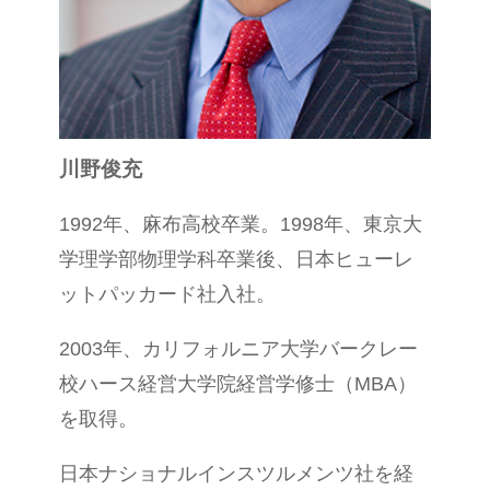
川野俊充
1992
年、麻布高校卒業。
1998
年、東京大
学理学部物理学科卒業後、日本ヒューレ
ットパッカード社入社。
2003
年、カリフォルニア大学バークレー
校ハース経営大学院経営学修士（
MBA
）
を取得。
日本ナショナルインスツルメンツ社を経