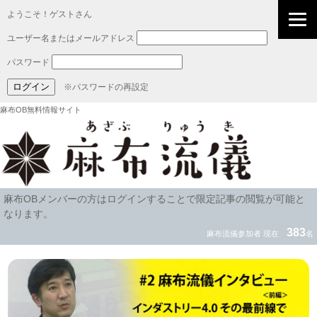
ようこそ！ゲストさん
ユーザー名またはメールアドレス
パスワード
※パスワードの再設定
麻布OB無料情報サイト
麻布OBメンバーの方はログインすることで限定記事の閲覧が可能と
なります。
383
麻布流儀参加者 現在
名