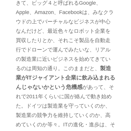
きて、ビッグ４と呼ばれる
Google
、
Apple
、
Amazon
、
Facebook
は、みなクラ
ウドの上でバーチャルなビジネスが中心
なんだけど、最近色々なロボット企業を
買収したりとか、それこそ製品を自動走
行でドローンで運んでみたいな、リアル
の製造業に近いビジネスを始めてきてい
製造
るのは周知の通り。このままだと、
業が
IT
ジャイアント企業に飲み込まれる
んじゃないかという危機感
があって、そ
れで
2011
年くらいに国が絡んで動き始め
た。ドイツは製造業を守っていくのか、
製造業の競争力を維持していくのか、高
めていくのか等々。
IT
の進化・進歩は、そ