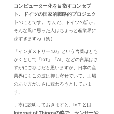
コンピューター化を目指すコンセプ
ト、ドイツの国家的戦略的プロジェク
ト
のことです。
なんだ、ドイツの話か。
そんな風に思った人はちょっと産業界に
疎すぎますね（笑）
「インダストリー
4.0
」という言葉はとも
かくとして「
IoT
」「
AI
」などの言葉はさ
すがにご存じだと思いますが、日本の産
業界にもこの波は押し寄せていて、工場
のあり方がまさに変わろうとしていま
す。
IoT
とは
丁寧に説明しておきますと、
Internet of Things
の略で、センサーや