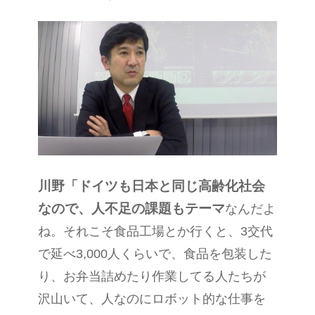
川野
「ドイツも日本と同じ高齢化社会
なので、人不足の課題もテーマ
なんだよ
ね。それこそ食品工場とか行くと、
3
交代
で延べ
3,000
人くらいで、食品を包装した
り、お弁当詰めたり作業してる人たちが
沢山いて、人なのにロボット的な仕事を