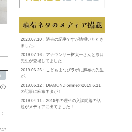
学部生命医科学科の3年の青沼龍太
自・・・
麻布流儀編集部
2020.07.10：
過去の記事ですが情報いただき
ました。
2019.07.16：
アナウンサー桝太一さんと原口
先生が登場してました！
2019.06.26：
こどもまなびラボに麻布の先生
店
が。
2019.06.12：
DIAMOND onlineの2019.6.11
者の
の記事に麻布ネタが！
2019.04.11：
2019年の理科の入試問題の話
題がメディアに出てました！
よく
7.17