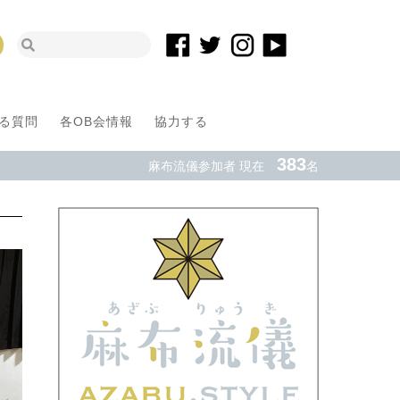
る質問
各OB会情報
協力する
383
麻布流儀参加者 現在
名
2021年卒早稲
んがクラウドフ
ング！
おすすめ
ニュース
インタビ
麻布流儀です。 2021年卒で現在