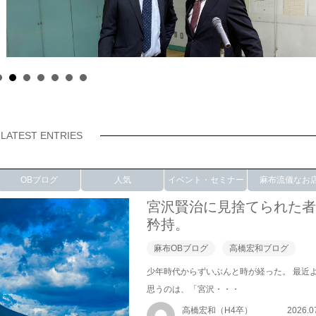
LATEST ENTRIES
OBブログ
人気
イベント・セミナー
麻布流儀なお
宮沢賢治に見捨てられた
矜持。
麻布OBブログ
高橋宏和ブログ
少年時代からずいぶんと時が経った。 最近
思うのは、「宮沢・・・
高橋宏和（H4卒）
2026.0