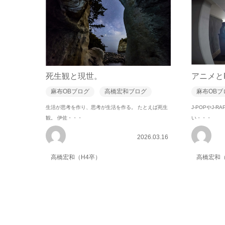
死生観と現世。
アニメと
麻布OBブログ
高橋宏和ブログ
麻布OBブ
生活が思考を作り、思考が生活を作る。 たとえば死生
J-POPやJ
観。 伊佐・・・
い・・・
2026.03.16
高橋宏和（H4卒）
高橋宏和（