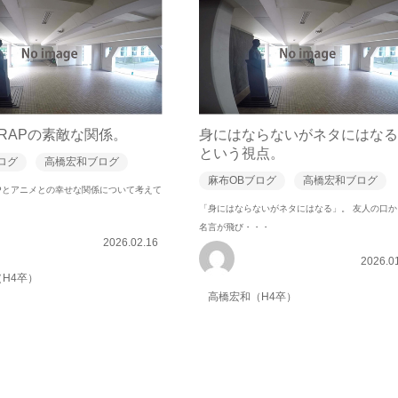
RAPの素敵な関係。
身にはならないがネタにはなる
という視点。
ログ
高橋宏和ブログ
麻布OBブログ
高橋宏和ブログ
-RAPとアニメとの幸せな関係について考えて
「身にはならないがネタにはなる」。 友人の口か
名言が飛び・・・
2026.02.16
2026.0
H4卒）
高橋宏和（H4卒）