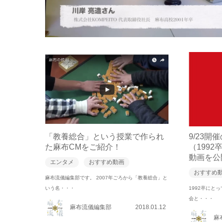
「教養総合」という授業で作られ
9/23
た麻布CMをご紹介！
（199
動画を公
エンタメ
おすすめ動画
おすすめ
麻布流儀編集部です。 2007年ごろから「教養総合」と
いう名・・・
1992卒にと
会と・・・
麻布流儀編集部
2018.01.12
麻