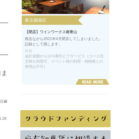
東京都港区
【閉店】ワインワークス南青山
残念ながら2021年4月閉店してしまいました。
記録として残します。
特典
会計金額から10％割引にてサービス（コース注
文時も利用可、イベント時の利用・他特典との
併用は不可）
おま
近日麻
6.28