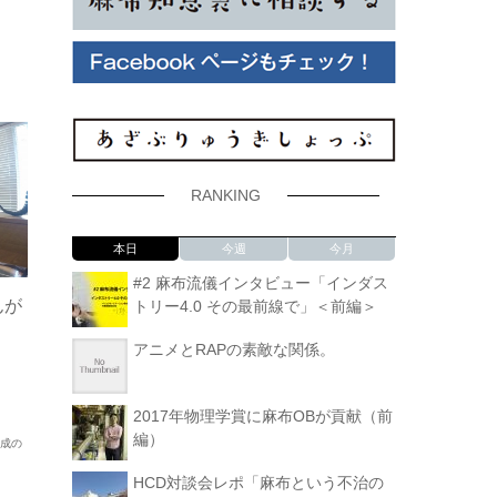
RANKING
本日
今週
今月
#2 麻布流儀インタビュー「インダス
んが
トリー4.0 その最前線で」＜前編＞
アニメとRAPの素敵な関係。
2017年物理学賞に麻布OBが貢献（前
編）
大成の
HCD対談会レポ「麻布という不治の