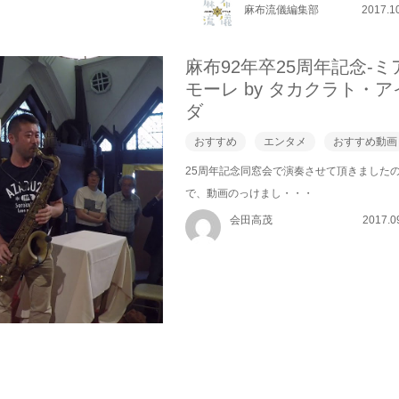
麻布流儀編集部
2017.1
麻布92年卒25周年記念-ミ
モーレ by タカクラト・ア
ダ
おすすめ
エンタメ
おすすめ動画
25周年記念同窓会で演奏させて頂きました
で、動画のっけまし・・・
会田高茂
2017.0