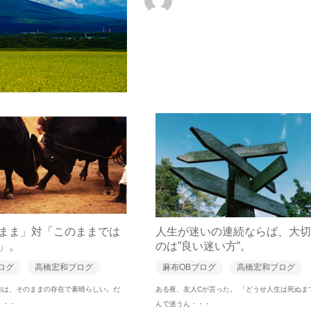
まま」対「このままでは
人生が迷いの連続ならば、大切
」。
のは”良い迷い方”。
ログ
高橋宏和ブログ
麻布OBブログ
高橋宏和ブログ
のは、そのままの存在で素晴らしい。だ
ある夜、友人Cが言った。 「どうせ人生は死ぬま
・・・
んで迷うん・・・