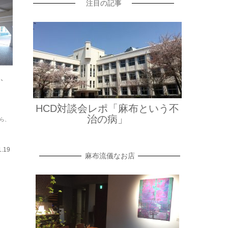
注目の記事
、
HCD対談会レポ「麻布という不
治の病」
ら、
1.19
麻布流儀なお店