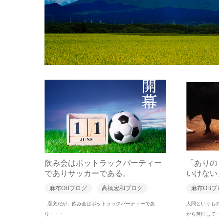
飲み会はポットラックパーティー
「ありの
でありサッカーである。
いけない
麻布OBブログ
高橋宏和ブログ
麻布OBブ
唐突だが、飲み会はポットラックパーティーであ
人間というも
り・・・
から無理して