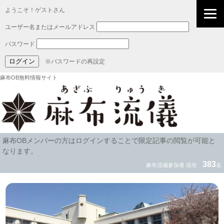
ようこそ！ゲストさん
ユーザー名またはメールアドレス
パスワード
※パスワードの再設定
麻布OB無料情報サイト
麻布OBメンバーの方はログインすることで限定記事の閲覧が可能と
なります。
383
麻布流儀参加者 現在
名