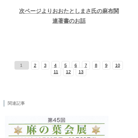
次ページよりおおたとしまさ氏の麻布関
連著書のお話
1
2
3
4
5
6
7
8
9
10
11
12
13
関連記事