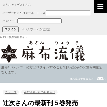
ようこそ！ゲストさん
ユーザー名またはメールアドレス
パスワード
※パスワードの再設定
麻布OB無料情報サイト
麻布OBメンバーの方はログインすることで限定記事の閲覧が可能と
なります。
383
麻布流儀参加者 現在
名
ニュース
麻布流儀からのお知らせ
辻次さんの最新刊５巻発売