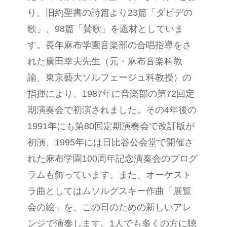
り、旧約聖書の詩篇より23篇「ダビデの
歌」、98篇「賛歌」を題材としていま
す。長年麻布学園音楽部の合唱指導をさ
れた廣田幸夫先生（元・麻布音楽科教
諭、東京藝大ソルフェージュ科教授）の
指揮により、1987年に音楽部の第72回定
期演奏会で初演されました。その4年後の
1991年にも第80回定期演奏会で改訂版が
初演、1995年には日比谷公会堂で開催さ
れた麻布学園100周年記念演奏会のプログ
ラムも飾っています。また、オーケスト
ラ曲としてはムソルグスキー作曲「展覧
会の絵」を、この日のための新しいアレ
ンジで演奏します。1人でも多くの方に聴