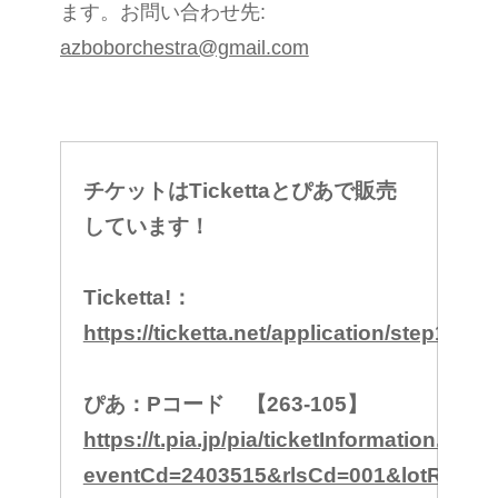
ます。お問い合わせ先:
azboborchestra@gmail.com
チケットはTickettaとぴあで販売
しています！
Ticketta!：
https://ticketta.net/application/step1m/10
ぴあ：Pコード 【263-105】
https://t.pia.jp/pia/ticketInformation.do?
eventCd=2403515&rlsCd=001&lotRlsCd