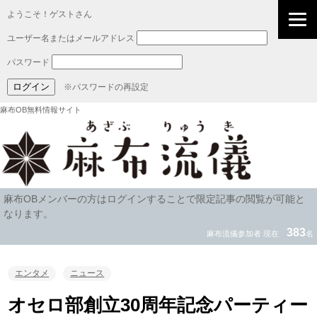
ようこそ！ゲストさん
ユーザー名またはメールアドレス
パスワード
※パスワードの再設定
麻布OB無料情報サイト
麻布OBメンバーの方はログインすることで限定記事の閲覧が可能と
なります。
383
麻布流儀参加者 現在
名
エンタメ
ニュース
オセロ部創立30周年記念パーティー