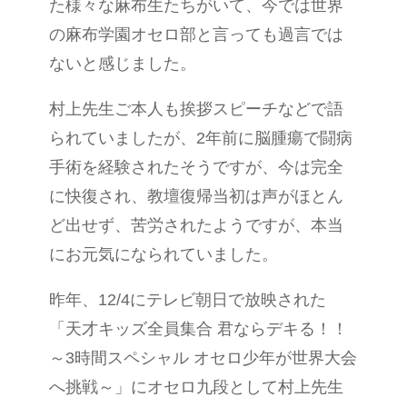
た様々な麻布生たちがいて、今では世界
の麻布学園オセロ部と言っても過言では
ないと感じました。
村上先生ご本人も挨拶スピーチなどで語
られていましたが、2年前に脳腫瘍で闘病
手術を経験されたそうですが、今は完全
に快復され、教壇復帰当初は声がほとん
ど出せず、苦労されたようですが、本当
にお元気になられていました。
昨年、12/4にテレビ朝日で放映された
「天才キッズ全員集合 君ならデキる！！
～3時間スペシャル オセロ少年が世界大会
へ挑戦～」にオセロ九段として村上先生