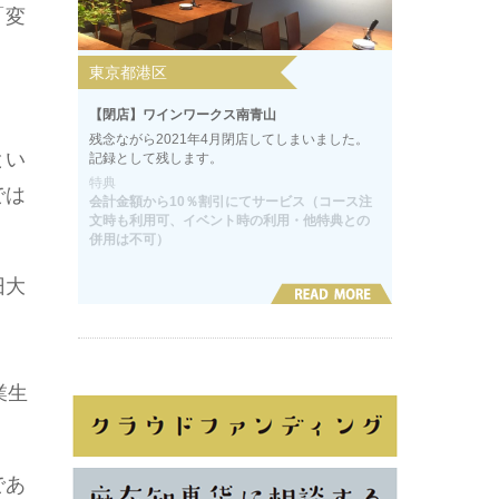
「変
白」
東京都港区
【閉店】ワインワークス南青山
残念ながら2021年4月閉店してしまいました。
とい
記録として残します。
特典
では
会計金額から10％割引にてサービス（コース注
文時も利用可、イベント時の利用・他特典との
併用は不可）
旧大
業生
であ