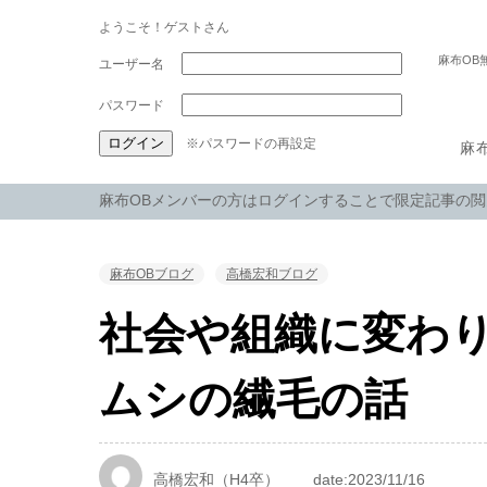
ようこそ！ゲストさん
麻布OB
パスワード
※パスワードの再設定
麻
麻布OBメンバーの方はログインすることで限定記事の
麻布OBブログ
高橋宏和ブログ
社会や組織に変わ
ムシの繊毛の話
高橋宏和（H4卒）
date:2023/11/16