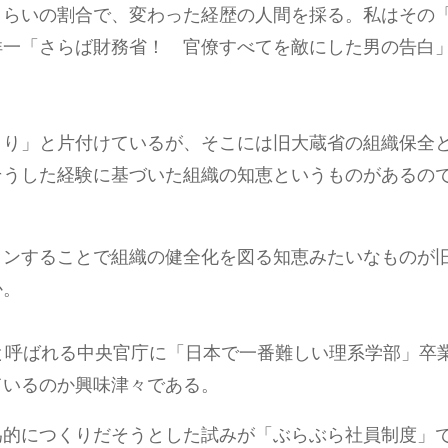
くらいの割合で、変わった経歴の人間を採る。私はその
洋一「さらば財務省！ 官僚すべてを敵にした男の告
くり」と片付けているが、そこには旧大蔵省の組織保全
そうした経験に基づいた組織の知恵というものがあるの
インすることで組織の健全化を図る知恵みたいなものが
か。
と呼ばれる中央官庁に「日本で一番難しい理系学部」卒
ているのか興味津々である。
為的につくりだそうとした試みが「ぶらぶら社員制度」