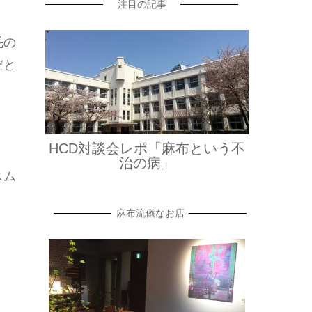
注目の記事
毛の
だと
HCD対談会レポ「麻布という不
治の病」
スム
麻布流儀なお店