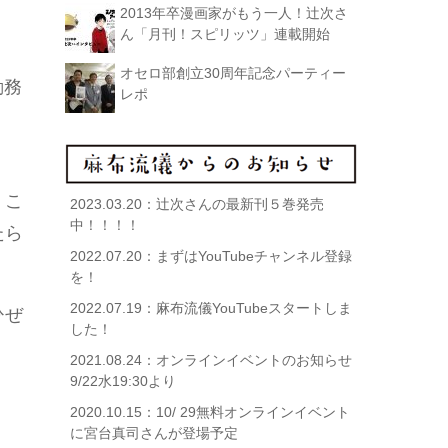
2013年卒漫画家がもう一人！辻次さ
ん「月刊！スピリッツ」連載開始
オセロ部創立30周年記念パーティー
勤務
レポ
、こ
2023.03.20：
辻次さんの最新刊５巻発売
中！！！！
たら
2022.07.20：
まずはYouTubeチャンネル登録
を！
2022.07.19：
麻布流儀YouTubeスタートしま
ひぜ
した！
2021.08.24：
オンラインイベントのお知らせ
9/22水19:30より
2020.10.15：
10/ 29無料オンラインイベント
に宮台真司さんが登場予定