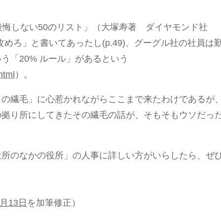
後悔しない50のリスト」（大塚寿著 ダイヤモンド社
攻めろ」と書いてあったし(p.49)、グーグル社の社員は
う「20% ルール」があるという
html
）。
％の繊毛」に心惹かれながらここまで来たわけであるが
の拠り所にしてきたその繊毛の話が、そもそもウソだっ
役所のなかの役所」の人事に詳しい方がいらしたら、ぜ
月13日
を加筆修正）