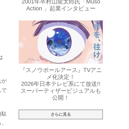
2001年卒村山龍太郎氏「Muso
Action 」起業インタビュー
は
『スノウボールアース』TVアニ
メ化決定！
れが
2026年日本テレビ系にて放送!!
んで
スーパーティザービジュアルも
公開！
無駄
さらに見る
る。