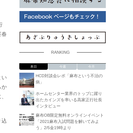
行
婆春
RANKING
本日
今週
今月
HCD対談会レポ「麻布という不治の
とい
病」
らか
ホームセンター業界のトップに躍り
に、
出たカインズを率いる高家正行社長
インタビュー
麻布OB限定無料オンラインイベント
り込
「2021麻布入試問題を解いてみよ
う」2/5金19時より