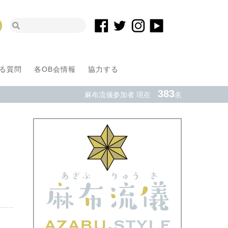
る質問
各OB会情報
協力する
383
麻布流儀参加者 現在
名
リ