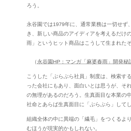
ろう。
永谷園では1979年に、通常業務は一切せ
き、新しい商品のアイディアを考えるだけ
雨」というヒット商品はこうして生まれた
（
永谷園HP：マンガ「麻婆春雨」開発秘
こうした「ぶらぶら社員」制度は、検索す
った会社にもあり、面白いとは思うが、そ
の無理があるのだろう。生真面目な本業の
社命とあらば生真面目に「ぶらぶら」して
組織全体の中に異端の「繊毛」をつくるよ
むほうが現実的かもしれない。