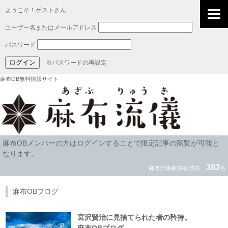
ようこそ！ゲストさん
ユーザー名またはメールアドレス
パスワード
※パスワードの再設定
麻布OB無料情報サイト
麻布OBメンバーの方はログインすることで限定記事の閲覧が可能と
なります。
383
麻布流儀参加者 現在
名
麻布OBブログ
宮沢賢治に見捨てられた者の矜持。