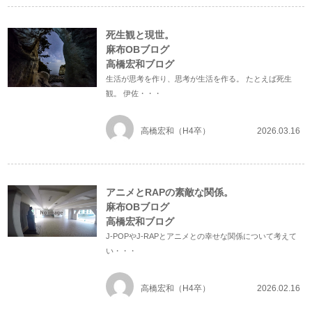
死生観と現世。
麻布OBブログ
高橋宏和ブログ
生活が思考を作り、思考が生活を作る。 たとえば死生
観。 伊佐・・・
高橋宏和（H4卒）
2026.03.16
アニメとRAPの素敵な関係。
麻布OBブログ
高橋宏和ブログ
J-POPやJ-RAPとアニメとの幸せな関係について考えて
い・・・
高橋宏和（H4卒）
2026.02.16