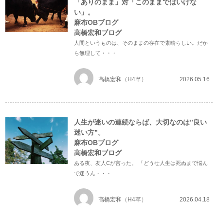
「ありのまま」対「このままではいけな
い」。
麻布OBブログ
高橋宏和ブログ
人間というものは、そのままの存在で素晴らしい。だか
ら無理して・・・
高橋宏和（H4卒）
2026.05.16
人生が迷いの連続ならば、大切なのは”良い
迷い方”。
麻布OBブログ
高橋宏和ブログ
ある夜、友人Cが言った。 「どうせ人生は死ぬまで悩ん
で迷うん・・・
高橋宏和（H4卒）
2026.04.18