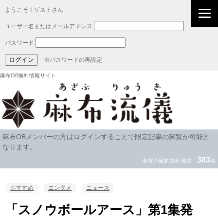
ようこそ！ゲストさん
ユーザー名またはメールアドレス
パスワード
※パスワードの再設定
麻布OB無料情報サイト
麻布OBメンバーの方はログインすることで限定記事の閲覧が可能と
なります。
383
麻布流儀参加者 現在
名
おすすめ
エンタメ
ニュース
「スノウボールアース」第1集発