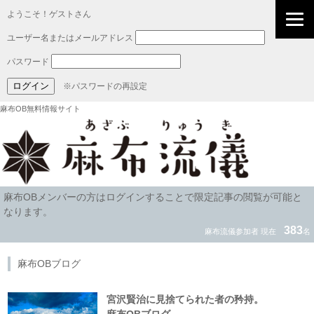
ようこそ！ゲストさん
ユーザー名またはメールアドレス
パスワード
※パスワードの再設定
麻布OB無料情報サイト
麻布OBメンバーの方はログインすることで限定記事の閲覧が可能と
なります。
383
麻布流儀参加者 現在
名
麻布OBブログ
宮沢賢治に見捨てられた者の矜持。