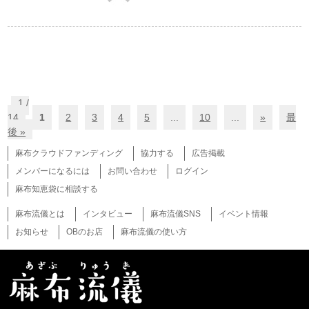
1 /
14
1
2
3
4
5
...
10
...
»
最
後 »
麻布クラウドファンディング
協力する
広告掲載
メンバーになるには
お問い合わせ
ログイン
麻布知恵袋に相談する
麻布流儀とは
インタビュー
麻布流儀SNS
イベント情報
お知らせ
OBのお店
麻布流儀の使い方