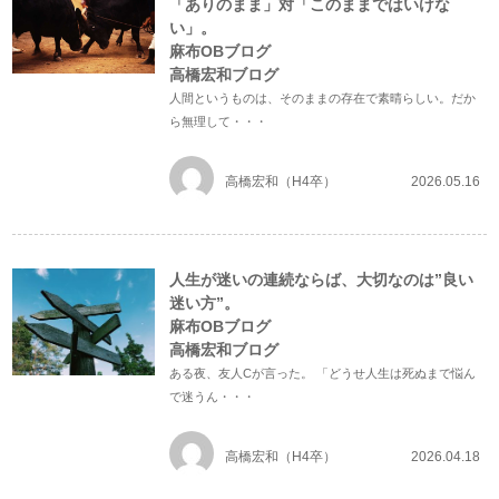
「ありのまま」対「このままではいけな
い」。
麻布OBブログ
高橋宏和ブログ
人間というものは、そのままの存在で素晴らしい。だか
ら無理して・・・
高橋宏和（H4卒）
2026.05.16
人生が迷いの連続ならば、大切なのは”良い
迷い方”。
麻布OBブログ
高橋宏和ブログ
ある夜、友人Cが言った。 「どうせ人生は死ぬまで悩ん
で迷うん・・・
高橋宏和（H4卒）
2026.04.18