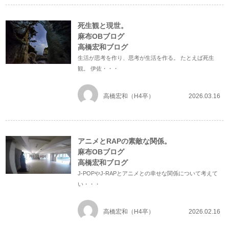
死生観と現世。
麻布OBブログ
高橋宏和ブログ
生活が思考を作り、思考が生活を作る。 たとえば死生
観。 伊佐・・・
高橋宏和（H4卒）
2026.03.16
アニメとRAPの素敵な関係。
麻布OBブログ
高橋宏和ブログ
J-POPやJ-RAPとアニメとの幸せな関係について考えて
い・・・
高橋宏和（H4卒）
2026.02.16