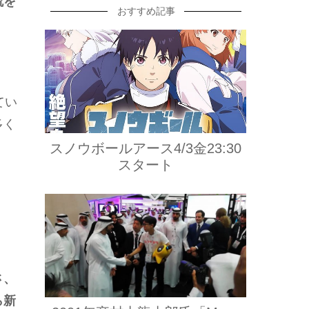
流を
おすすめ記事
てい
多く
スノウボールアース4/3金23:30
スタート
さ、
ら新