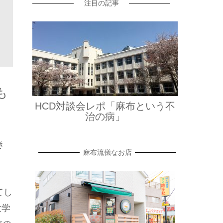
注目の記事
も
HCD対談会レポ「麻布という不
治の病」
き
麻布流儀なお店
てし
大学