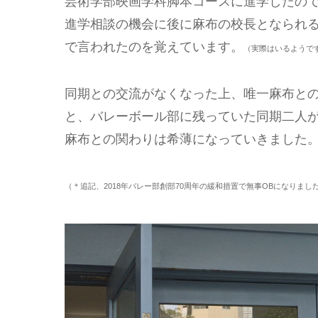
芸術学部映画学科脚本コースに進学したの
進学相談の機会に後に麻布の校長となられ
で言われたのを覚えています。
（実際はいるようで
同期との交流がなくなった上、唯一麻布との
と、バレーボール部に残っていた同期二人
麻布との関わりは希薄になっていきました
（＊追記、2018年バレー部創部70周年の緩和措置で無事OBになりまし