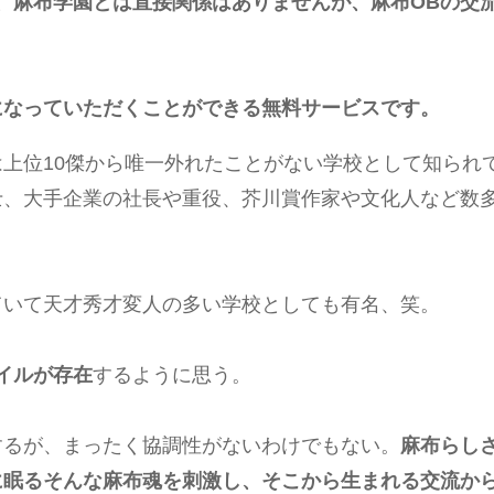
、麻布学園とは直接関係はありませんが、麻布OBの交
になっていただくことができる無料サービスです。
上位10傑から唯一外れたことがない学校として知られ
士、大手企業の社長や重役、芥川賞作家や文化人など数
ていて天才秀才変人の多い学校としても有名、笑。
イルが存在
するように思う。
するが、まったく協調性がないわけでもない。
麻布らし
に眠るそんな麻布魂を刺激し、そこから生まれる交流か