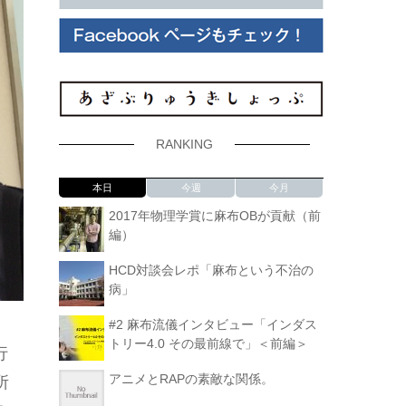
RANKING
本日
今週
今月
2017年物理学賞に麻布OBが貢献（前
編）
HCD対談会レポ「麻布という不治の
病」
#2 麻布流儀インタビュー「インダス
トリー4.0 その最前線で」＜前編＞
行
アニメとRAPの素敵な関係。
所