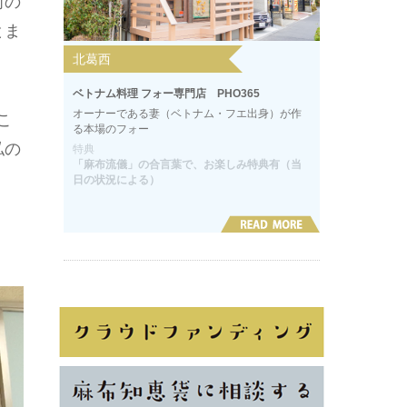
前の
とま
北葛西
ベトナム料理 フォー専門店 PHO365
オーナーである妻（ベトナム・フエ出身）が作
こ
る本場のフォー
私の
特典
「麻布流儀」の合言葉で、お楽しみ特典有（当
日の状況による）