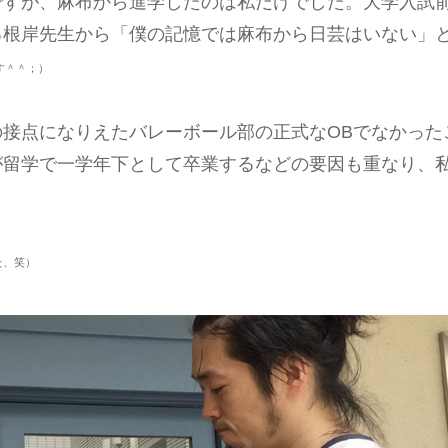
ですが、麻布から進学したのは私だけでした。大学入試
る根岸先生から「僕の記憶では麻布から日芸はいない」
す＾＾；）
接点になりえたバレーボール部の正式なOBでなかった
が留学で一学年下として卒業するなどの要因も重なり、
。
た、笑）