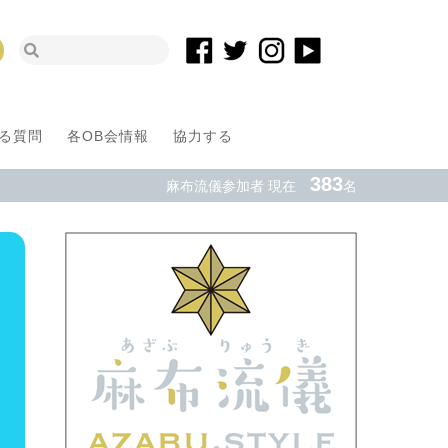
る質問
各OB会情報
協力する
383
麻布流儀参加者 現在
名