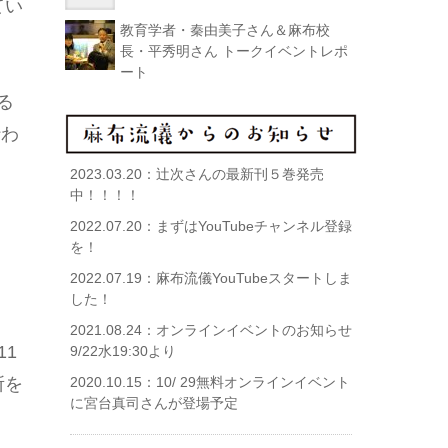
てい
教育学者・秦由美子さん＆麻布校
長・平秀明さん トークイベントレポ
ート
る
行わ
2023.03.20：
辻次さんの最新刊５巻発売
中！！！！
2022.07.20：
まずはYouTubeチャンネル登録
を！
2022.07.19：
麻布流儀YouTubeスタートしま
した！
2021.08.24：
オンラインイベントのお知らせ
1
9/22水19:30より
2020.10.15：
10/ 29無料オンラインイベント
所を
に宮台真司さんが登場予定