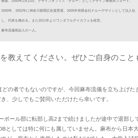
務後、2000年2月22日、デザインオフィス「ナルー」としてデザイン事務所スタート。
2000年、2002年に神奈川新聞広告賞受賞。2005年有限会社ナルーデザインとして法人化
し、代表を務める。また2011年よりワンダフルデイカフェを経営。
麻布流儀発起人の一人。
けを教えてください。ぜひご自身のこと
るほどの者でもないのですが、今回麻布流儀を立ち上げた
だき、少しでもご賛同いただけたら幸いです。
ーボール部に転部し高2まで続けましたが途中で退部し
OBとしては特に何にも属していません。麻布から日本