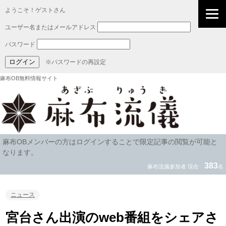
ようこそ！ゲストさん
ユーザー名またはメールアドレス
パスワード
※パスワードの再設定
麻布OB無料情報サイト
麻布OBメンバーの方はログインすることで限定記事の閲覧が可能と
なります。
383
麻布流儀参加者 現在
名
ニュース
宮台さん出演のweb番組をシェアさ