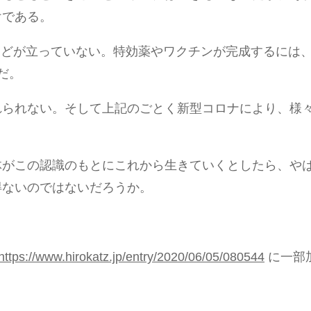
けである。
のめどが立っていない。特効薬やワクチンが完成するには
だ。
れられない。そして上記のごとく新型コロナにより、様
体がこの認識のもとにこれから生きていくとしたら、や
得ないのではないだろうか。
https://www.hirokatz.jp/entry/2020/06/05/080544
に一部