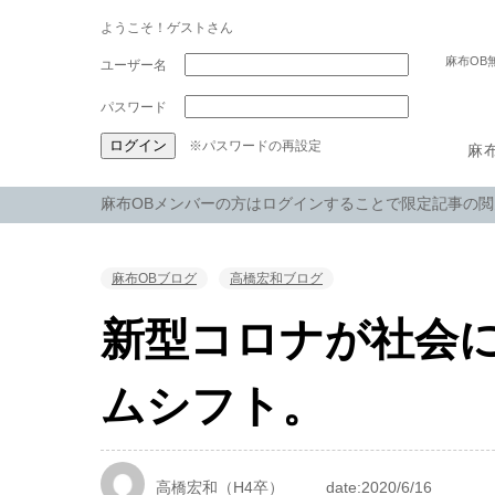
ようこそ！ゲストさん
麻布OB
パスワード
※パスワードの再設定
麻
麻布OBメンバーの方はログインすることで限定記事の
麻布OBブログ
高橋宏和ブログ
新型コロナが社会
ムシフト。
高橋宏和（H4卒）
date:2020/6/16