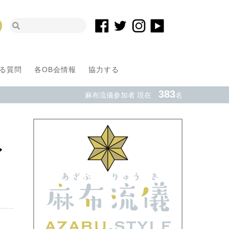
る質問
各OB会情報
協力する
383
麻布流儀参加者 現在
名
イ