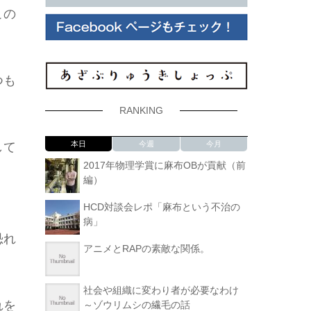
この
つも
RANKING
本日
今週
今月
して
2017年物理学賞に麻布OBが貢献（前
編）
HCD対談会レポ「麻布という不治の
病」
恐れ
アニメとRAPの素敵な関係。
社会や組織に変わり者が必要なわけ
れを
～ゾウリムシの繊毛の話