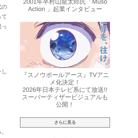
2001年卒村山龍太郎氏「Muso
代の
Action 」起業インタビュー
って
思っ
ンし
『スノウボールアース』TVアニ
メ化決定！
2026年日本テレビ系にて放送!!
スーパーティザービジュアルも
公開！
さらに見る
る。