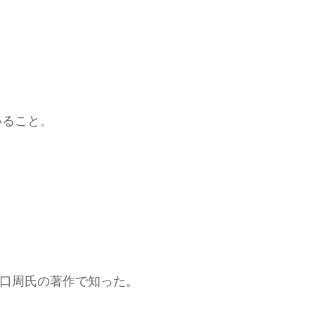
いること。
山口周氏の著作で知った。