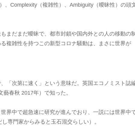
確実性）、Complexity（複雑性）、Ambiguity（曖昧性）の頭
法もまだまだ曖昧で、都市封鎖や国内外との人の移動の
わる複雑性を持つこの新型コロナ騒動は、まさに世界が
で、「次第に速く」という意味だ。英国エコノミスト誌
文藝春秋 2017年）で知った。
、世界中で超急速に研究が進んでおり、一説には世界中
ただし専門家からみると玉石混交らしい）。