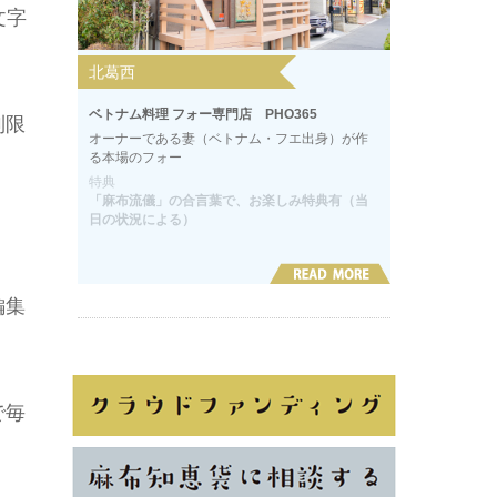
文字
北葛西
ベトナム料理 フォー専門店 PHO365
制限
オーナーである妻（ベトナム・フエ出身）が作
る本場のフォー
特典
「麻布流儀」の合言葉で、お楽しみ特典有（当
日の状況による）
編集
で毎