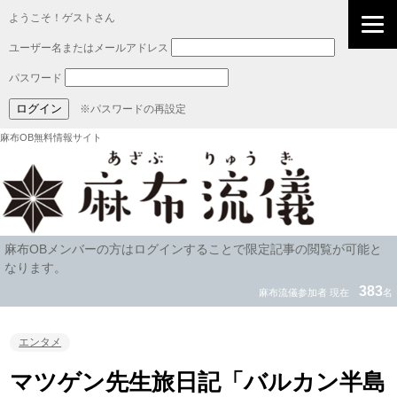
ようこそ！ゲストさん
ユーザー名またはメールアドレス
パスワード
※パスワードの再設定
麻布OB無料情報サイト
麻布OBメンバーの方はログインすることで限定記事の閲覧が可能と
なります。
383
麻布流儀参加者 現在
名
エンタメ
マツゲン先生旅日記「バルカン半島