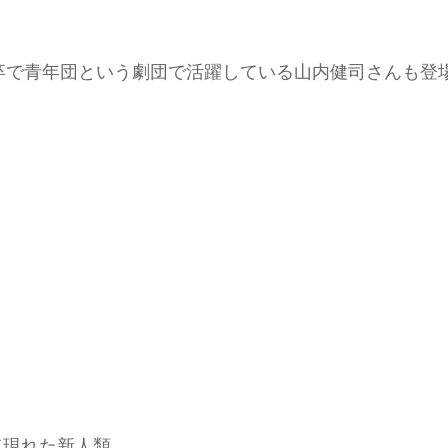
2年卒で青年団という劇団で活躍している山内健司さんも登
て現れた新人類。