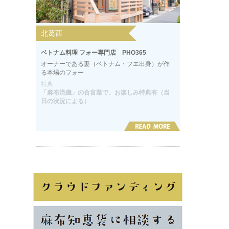
北葛西
ベトナム料理 フォー専門店 PHO365
オーナーである妻（ベトナム・フエ出身）が作
る本場のフォー
特典
「麻布流儀」の合言葉で、お楽しみ特典有（当
日の状況による）