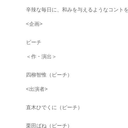
辛辣な毎日に、和みを与えるようなコント
<企画>
ピーチ
＜作・演出＞
四柳智惟（ピーチ）
<出演者>
直木ひでくに（ピーチ）
栗田ばね（ピーチ）