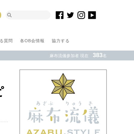
る質問
各OB会情報
協力する
383
麻布流儀参加者 現在
名
ピ