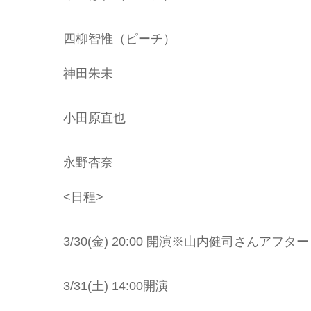
四柳智惟（ピーチ）
神田朱未
小田原直也
永野杏奈
<日程>
3/30(金) 20:00 開演※山内健司さんアフ
3/31(土) 14:00開演