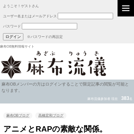
ようこそ！ゲストさん
ユーザー名またはメールアドレス
パスワード
※パスワードの再設定
麻布OB無料情報サイト
麻布OBメンバーの方はログインすることで限定記事の閲覧が可能と
なります。
383
麻布流儀参加者 現在
名
麻布OBブログ
高橋宏和ブログ
アニメとRAPの素敵な関係。