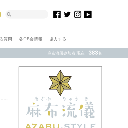
る質問
各OB会情報
協力する
383
麻布流儀参加者 現在
名