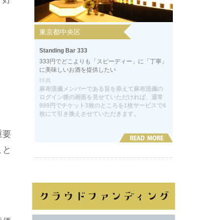
東京都中央区
Standing Bar 333
333円でどこよりも「スピーディー」に「丁寧」
に美味しいお酒を提供したい
特典
麻布流儀メンバーである旨を添えて麻布流儀の
ログイン後の画面を見せていただければ、通常
999円でチケット3枚のところを1枚サービスで4
枚にて引き換えさせていただきます。
重要
こと