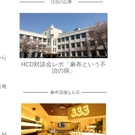
注目の記事
から
HCD対談会レポ「麻布という不
。
治の病」
怪奇
麻布流儀なお店
「好