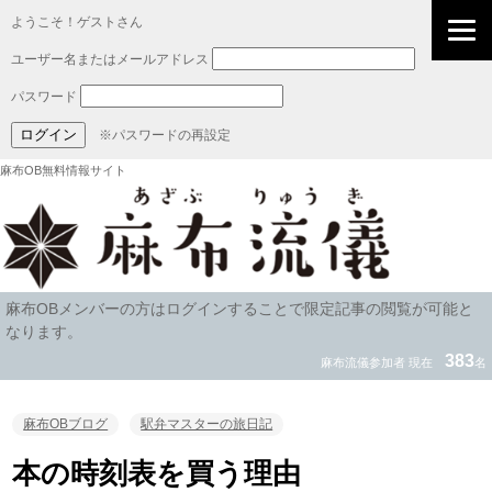
ようこそ！ゲストさん
ユーザー名またはメールアドレス
パスワード
※パスワードの再設定
麻布OB無料情報サイト
麻布OBメンバーの方はログインすることで限定記事の閲覧が可能と
なります。
383
麻布流儀参加者 現在
名
麻布OBブログ
駅弁マスターの旅日記
本の時刻表を買う理由