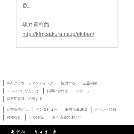
数。
駅弁資料館
http://kfm.sakura.ne.jp/ekiben/
麻布クラウドファンディング
協力する
広告掲載
メンバーになるには
お問い合わせ
ログイン
麻布知恵袋に相談する
麻布流儀とは
インタビュー
麻布流儀SNS
イベント情報
お知らせ
OBのお店
麻布流儀の使い方