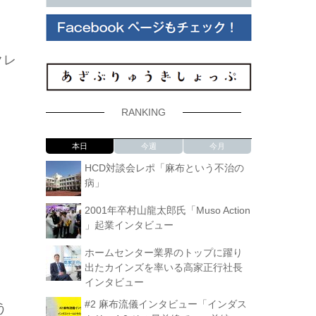
クレ
RANKING
本日
今週
今月
HCD対談会レポ「麻布という不治の
病」
2001年卒村山龍太郎氏「Muso Action
」起業インタビュー
ホームセンター業界のトップに躍り
出たカインズを率いる高家正行社長
インタビュー
#2 麻布流儀インタビュー「インダス
う