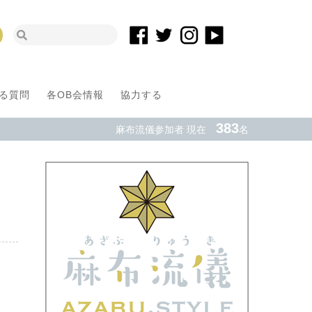
る質問
各OB会情報
協力する
383
麻布流儀参加者 現在
名