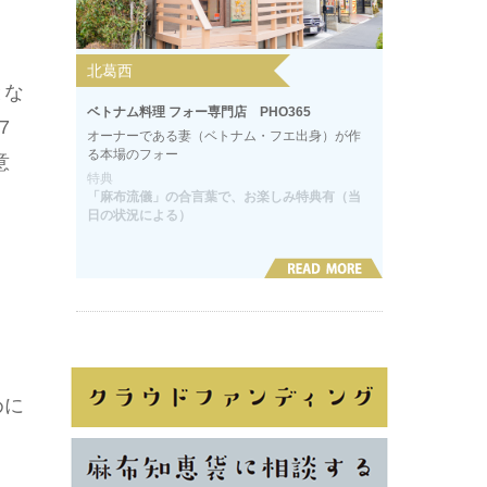
北葛西
とな
ベトナム料理 フォー専門店 PHO365
7
オーナーである妻（ベトナム・フエ出身）が作
る本場のフォー
意
特典
「麻布流儀」の合言葉で、お楽しみ特典有（当
日の状況による）
めに