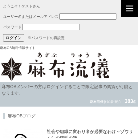
ようこそ！ゲストさん
ユーザー名またはメールアドレス
パスワード
※パスワードの再設定
麻布OB無料情報サイト
麻布OBメンバーの方はログインすることで限定記事の閲覧が可能と
なります。
383
麻布流儀参加者 現在
名
麻布OBブログ
社会や組織に変わり者が必要なわけ～ゾウリ