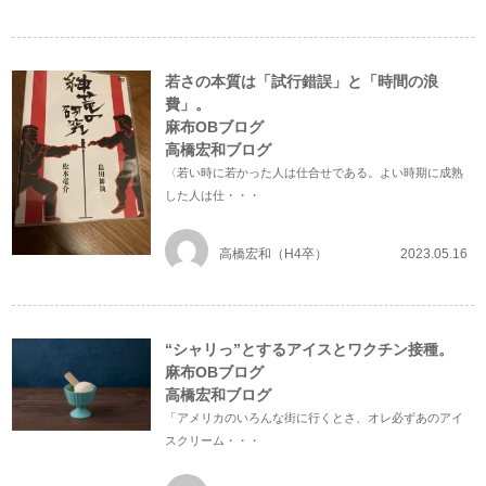
若さの本質は「試行錯誤」と「時間の浪
費」。
麻布OBブログ
高橋宏和ブログ
〈若い時に若かった人は仕合せである。よい時期に成熟
した人は仕・・・
高橋宏和（H4卒）
2023.05.16
“シャリっ”とするアイスとワクチン接種。
麻布OBブログ
高橋宏和ブログ
「アメリカのいろんな街に行くとさ、オレ必ずあのアイ
スクリーム・・・