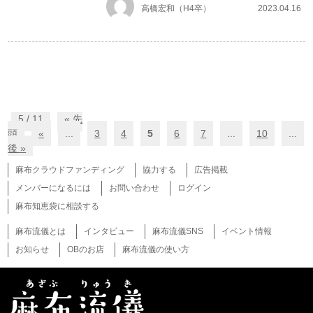
高橋宏和（H4卒）
2023.04.16
5 / 11
« 先
頭
«
...
3
4
5
6
7
...
10
...
後 »
麻布クラウドファンディング
協力する
広告掲載
メンバーになるには
お問い合わせ
ログイン
麻布知恵袋に相談する
麻布流儀とは
インタビュー
麻布流儀SNS
イベント情報
お知らせ
OBのお店
麻布流儀の使い方