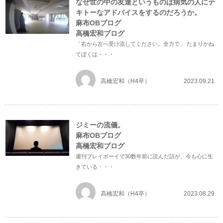
なぜ世の中の友達というものは病気の人にテ
キトーなアドバイスをするのだろうか。
麻布OBブログ
高橋宏和ブログ
「右から左へ受け流してください。全力で」 たまりかね
てぼくは・・・
高橋宏和（H4卒）
2023.09.21
ジミーの流儀。
麻布OBブログ
高橋宏和ブログ
週刊プレイボーイで30数年前に読んだ話が、今も心に生
きている・・・
高橋宏和（H4卒）
2023.08.29