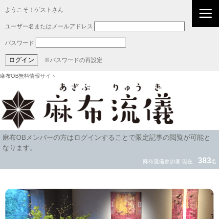
ようこそ！ゲストさん
ユーザー名またはメールアドレス
パスワード
※パスワードの再設定
麻布OB無料情報サイト
麻布OBメンバーの方はログインすることで限定記事の閲覧が可能と
なります。
383
麻布流儀参加者 現在
名