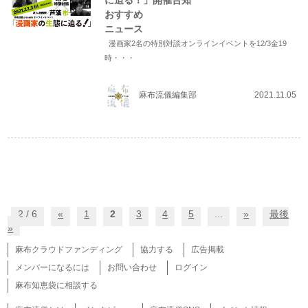
に迫る！」開催告知
おすすめ
ニュース
漫画家2名の特別対談オンラインイベントを12/3金19
時・・・
麻布流儀編集部
2021.11.05
2 / 6
«
1
2
3
4
5
...
»
最後
»
麻布クラウドファンディング
協力する
広告掲載
メンバーになるには
お問い合わせ
ログイン
麻布知恵袋に相談する