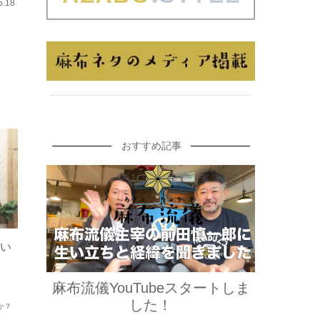
5.18
おすすめ記事
い
麻布流儀YouTubeスタートしま
した！
か？