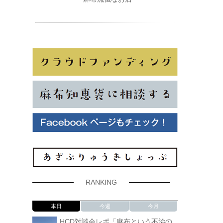
RANKING
本日
今週
今月
HCD対談会レポ「麻布という不治の