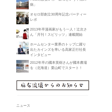
病」
オセロ部創立30周年記念パーティー
レポ
2013年卒漫画家がもう一人！辻次さ
ん「月刊！スピリッツ」連載開始
ホームセンター業界のトップに躍り
出たカインズを率いる高家正行社長
インタビュー
2012年卒の國本英樹さんが國本農場
を（北海道）栗山町でスタート！
ニュース