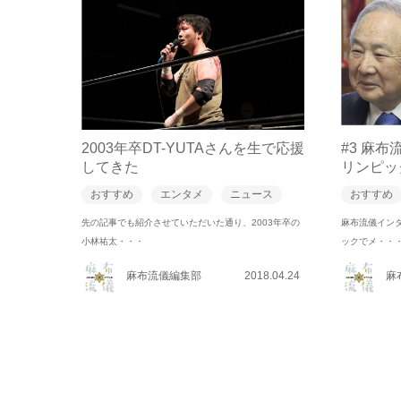
2003年卒DT-YUTAさんを生で応援
#3 麻
してきた
リンピッ
おすすめ
エンタメ
ニュース
おすすめ
先の記事でも紹介させていただいた通り、2003年卒の
麻布流儀インタ
小林祐太・・・
ックでメ・・
麻布流儀編集部
2018.04.24
麻