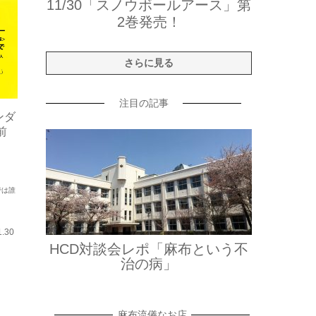
11/30「スノウボールアース」第
2巻発売！
さらに見る
注目の記事
ンダ
前
では誰
1.30
HCD対談会レポ「麻布という不
治の病」
麻布流儀なお店