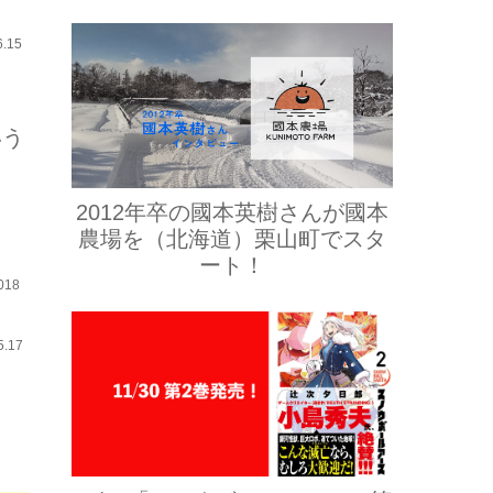
6.15
いう
2012年卒の國本英樹さんが國本
農場を（北海道）栗山町でスタ
ート！
18
5.17