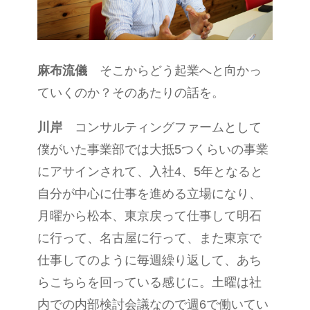
麻布流儀
そこからどう起業へと向かっ
ていくのか？そのあたりの話を。
川岸
コンサル
ティング
ファームとして
僕がいた事業部では大抵5つくらいの事業
にアサインされて、入社4、5年となると
自分が中心に仕事を進める立場になり、
月曜から松本、東京戻って仕事して明石
に行って、名古屋に行って、また東京で
仕事してのように毎週繰り返して、あち
らこちらを回っている感じに。土曜は
社
内での内部検討会議
なので週6で働いてい