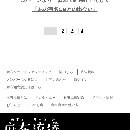
次ページより「酒屋で野菜!?」そして
「あの有名OBとの出会い」
1
2
3
4
麻布クラウドファンディング
協力する
広告掲載
メンバーになるには
お問い合わせ
ログイン
麻布知恵袋に相談する
麻布流儀とは
インタビュー
麻布流儀SNS
イベント情報
お知らせ
OBのお店
麻布流儀の使い方