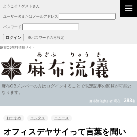
ようこそ！ゲストさん
ユーザー名またはメールアドレス
パスワード
※パスワードの再設定
麻布OB無料情報サイト
麻布OBメンバーの方はログインすることで限定記事の閲覧が可能と
なります。
383
麻布流儀参加者 現在
名
おすすめ
エンタメ
ニュース
オフィスデヤサイって言葉を聞い