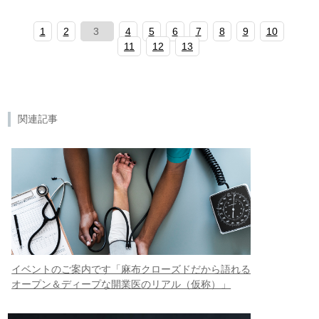
1
2
3
4
5
6
7
8
9
10
11
12
13
関連記事
イベントのご案内です「麻布クローズドだから語れる
オープン＆ディープな開業医のリアル（仮称）」