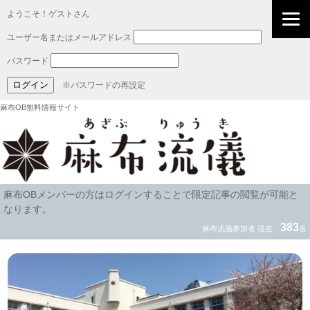
ようこそ！ゲストさん
ユーザー名またはメールアドレス
パスワード
※パスワードの再設定
麻布OB無料情報サイト
麻布OBメンバーの方はログインすることで限定記事の閲覧が可能と
なります。
383
麻布流儀参加者 現在
名