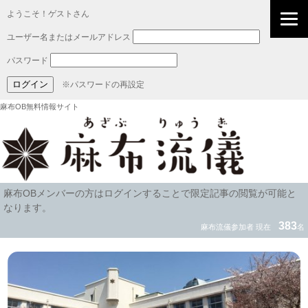
ようこそ！ゲストさん
ユーザー名またはメールアドレス
パスワード
※パスワードの再設定
麻布OB無料情報サイト
麻布OBメンバーの方はログインすることで限定記事の閲覧が可能と
なります。
383
麻布流儀参加者 現在
名