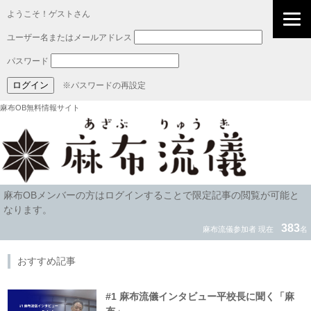
ようこそ！ゲストさん
ユーザー名またはメールアドレス
パスワード
※パスワードの再設定
麻布OB無料情報サイト
麻布OBメンバーの方はログインすることで限定記事の閲覧が可能と
なります。
383
麻布流儀参加者 現在
名
おすすめ記事
#1 麻布流儀インタビュー平校長に聞く「麻