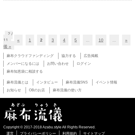
2 /
11
«
1
2
3
4
5
...
10
...
»
後 »
麻布クラウドファンディング
協力する
広告掲載
メンバーになるには
お問い合わせ
ログイン
麻布知恵袋に相談する
麻布流儀とは
インタビュー
麻布流儀SNS
イベント情報
お知らせ
OBのお店
麻布流儀の使い方
Copyright © 2017-2018 Azabu.style All Rights Reserved.
運営
プライバシーポリシー
利用規約
サイトマップ