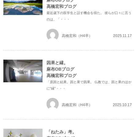
麻布OBブログ
高橋宏和ブログ
最近歳下の医学生と話す機会を得た。 彼らが口々に言う
のは、「・・・
高橋宏和（H4卒）
2025.11.17
因果と縁。
麻布OBブログ
高橋宏和ブログ
「原因と結果。因と果で因果。 仏教では、因と果のほか
に“縁”・・・
高橋宏和（H4卒）
2025.10.17
「ねたみ」考。