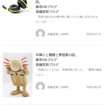
話。
麻布OBブログ
高橋宏和ブログ
「音楽の好みは14歳の時に聴いていた曲に左右される」
という説・・・
高橋宏和（H4卒）
2025.07.17
耳鳴りと難聴と夢想家の話。
麻布OBブログ
高橋宏和ブログ
「耳鳴りというのは」 耳鼻科医が言った。 「難聴の裏返
しなん・・・
高橋宏和（H4卒）
2025.06.15