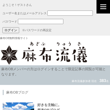
ようこそ！ゲストさん
ユーザー名またはメールアドレス
パスワード
※パスワードの再設定
麻布OB無料情報サイト
麻布OBメンバーの方はログインすることで限定記事の閲覧が可能と
なります。
383
麻布流儀参加者 現在
名
麻布OBブログ
好きを主軸に。