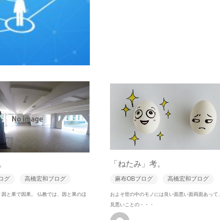
。
「ねたみ」考。
ログ
高橋宏和ブログ
麻布OBブログ
高橋宏和ブログ
。因と果で因果。 仏教では、因と果のほ
およそ世の中のモノには良い面悪い面両面あって
見悪いことの・・・