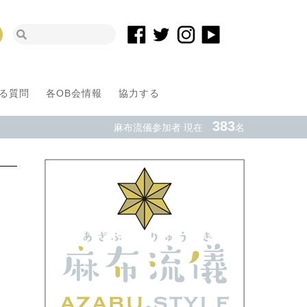
る質問
各OB会情報
協力する
383
麻布流儀参加者 現在
名
2016年麻布卒
生、ロボコンで
ニュース
インタビュー・対談
今年のNHK学生ロボコンで優勝し
ークル「RoboTech」。世界大会