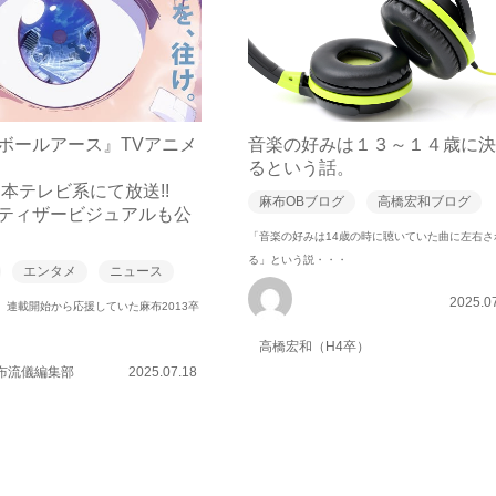
ボールアース』TVアニメ
音楽の好みは１３～１４歳に決
るという話。
日本テレビ系にて放送!!
麻布OBブログ
高橋宏和ブログ
ティザービジュアルも公
「音楽の好みは14歳の時に聴いていた曲に左右さ
る」という説・・・
エンタメ
ニュース
2025.0
 連載開始から応援していた麻布2013卒
高橋宏和（H4卒）
布流儀編集部
2025.07.18