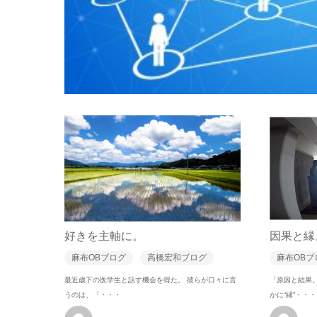
好きを主軸に。
因果と縁
麻布OBブログ
高橋宏和ブログ
麻布OBブ
最近歳下の医学生と話す機会を得た。 彼らが口々に言
「原因と結果
うのは、「・・・
かに“縁”・・・