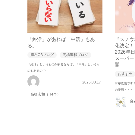
「終活」があれば「中活」もあ
『スノウ
る。
化決定！
2026年
麻布OBブログ
高橋宏和ブログ
スーパー
開！
「終活」というものがあるならば、「中活」というも
のもあるので・・・
おすすめ
2025.08.17
麻布流儀です！
の漫画・・・
高橋宏和（H4卒）
麻