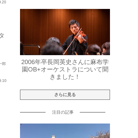
9.20
ンタ
2006年卒長岡英史さんに麻布学
一郎
園OB+オーケストラについて聞
きました！
9.10
さらに見る
注目の記事