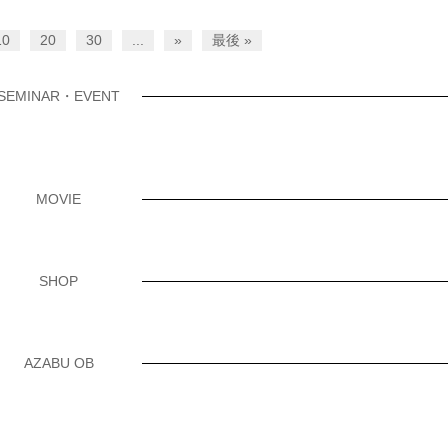
10
20
30
...
»
最後 »
SEMINAR・EVENT
MOVIE
SHOP
AZABU OB