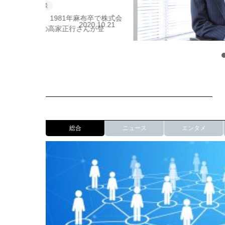
イベントを開催したところ、急遽現校長である平
秀・・・
麻布流儀編集部
2020.08.19
総合
ニュース
エンタメ