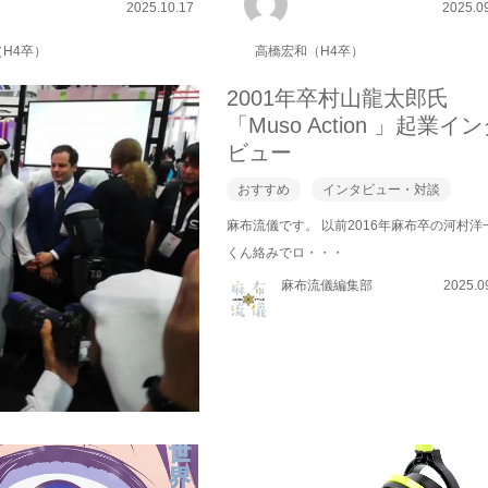
2025.10.17
2025.0
H4卒）
高橋宏和（H4卒）
2001年卒村山龍太郎氏
「Muso Action 」起業イ
ビュー
おすすめ
インタビュー・対談
麻布流儀です。 以前2016年麻布卒の河村洋
くん絡みでロ・・・
麻布流儀編集部
2025.0