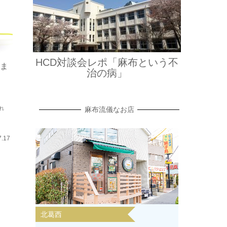
HCD対談会レポ「麻布という不
ま
治の病」
れ
麻布流儀なお店
7.17
北葛西