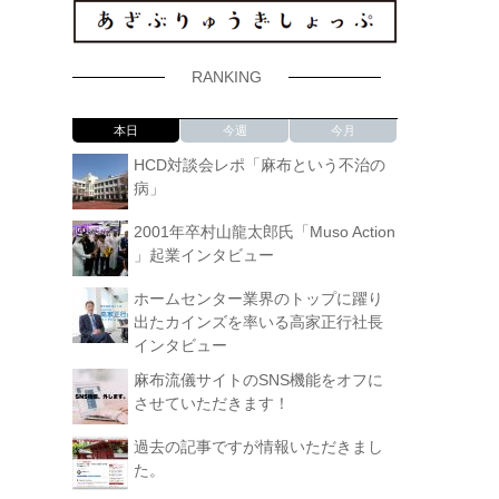
RANKING
本日
今週
今月
HCD対談会レポ「麻布という不治の
病」
2001年卒村山龍太郎氏「Muso Action
」起業インタビュー
ホームセンター業界のトップに躍り
出たカインズを率いる高家正行社長
インタビュー
麻布流儀サイトのSNS機能をオフに
させていただきます！
過去の記事ですが情報いただきまし
た。