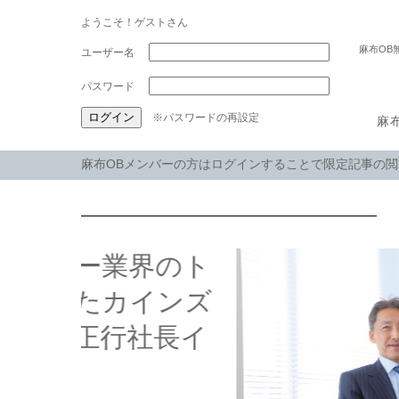
ようこそ！ゲストさん
麻布OB
パスワード
※パスワードの再設定
麻
麻布OBメンバーの方はログインすることで限定記事の
2013年卒の建築漫画家
「芦藻 彬」さんインタビ
ュー
おすすめ
インタビュー・対談
去る7/22コロナ禍で「麻布流儀まつり」なるオンライン